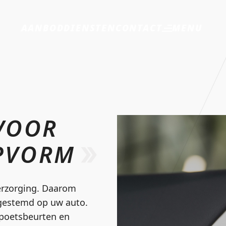
MENU
AANBOD
DIENSTEN
CONTACT
VOOR
OPVORM
erzorging. Daarom
fgestemd op uw auto.
 poetsbeurten en