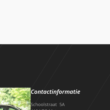
Contactinformatie
Schoolstraat 5A