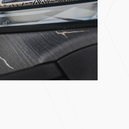
Verkocht
Contact
info@autokempeneers.nl
+31345 507 909
Schoolstraat 5A
4194 TG Meteren Nederland