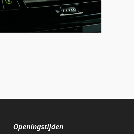
Finan
Openingstijden