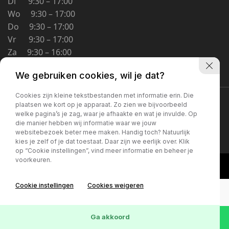
Di 9:30 – 17:00
Schoolstraat 5A
Wo 9:30 – 17:00
4194 TG Meteren Nederland
Do 9:30 – 17:00
Vr 9:30 – 17:00
Za 9:30 – 16:00
Zo Gesloten
We gebruiken cookies, wil je dat?
Cookies zijn kleine tekstbestanden met informatie erin. Die
Privacybeleid
plaatsen we kort op je apparaat. Zo zien we bijvoorbeeld
welke pagina’s je zag, waar je afhaakte en wat je invulde. Op
die manier hebben wij informatie waar we jouw
websitebezoek beter mee maken. Handig toch? Natuurlijk
kies je zelf of je dat toestaat. Daar zijn we eerlijk over. Klik
op “Cookie instellingen”, vind meer informatie en beheer je
voorkeuren.
Cookie instellingen
Cookies weigeren
Ga akkoord