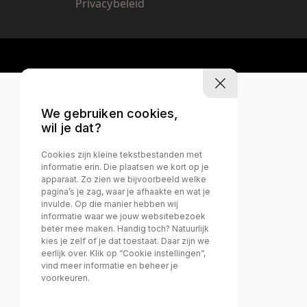
Privacybeleid
We gebruiken cookies,
wil je dat?
Cookies zijn kleine tekstbestanden met
informatie erin. Die plaatsen we kort op je
apparaat. Zo zien we bijvoorbeeld welke
pagina’s je zag, waar je afhaakte en wat je
invulde. Op die manier hebben wij
informatie waar we jouw websitebezoek
beter mee maken. Handig toch? Natuurlijk
kies je zelf of je dat toestaat. Daar zijn we
eerlijk over. Klik op “Cookie instellingen”,
vind meer informatie en beheer je
voorkeuren.