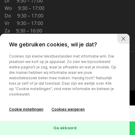
Di 9:30 – 17:00
Schoolstraat 5A
Wo 9:30 – 17:00
4194 TG Meteren Nederland
Do 9:30 – 17:00
Vr 9:30 – 17:00
Za 9:30 – 16:00
Zo Gesloten
We gebruiken cookies, wil je dat?
Cookies zijn kleine tekstbestanden met informatie erin. Die
Privacybeleid
plaatsen we kort op je apparaat. Zo zien we bijvoorbeeld
welke pagina’s je zag, waar je afhaakte en wat je invulde. Op
die manier hebben wij informatie waar we jouw
websitebezoek beter mee maken. Handig toch? Natuurlijk
kies je zelf of je dat toestaat. Daar zijn we eerlijk over. Klik
op “Cookie instellingen”, vind meer informatie en beheer je
voorkeuren.
Cookie instellingen
Cookies weigeren
Ga akkoord