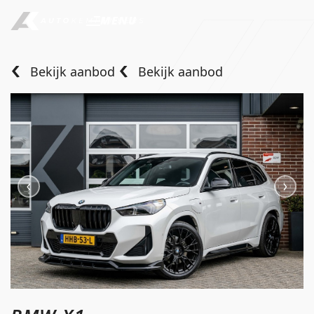
MENU
Bekijk aanbod
Bekijk aanbod
Home
Aanbod
Diensten
Over ons
Verkocht
Contact
info@autokempeneers.nl
+31345 507 909