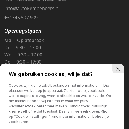
info@autokempeneers.nl
+31345 507 909
Openingstijden
Ma Op afspraak
Di 9:30 – 17:00
Wo 9:30 – 17:00
Do 9:30 – 17:00
Vr 9:30 – 17:00
We gebruiken cookies, wil je dat?
Za 9:30 – 16:00
Zo Gesloten
Cookies zijn kleine tekstbestanden met informatie erin. Die
plaatsen we kort op je apparaat. Zo zien we bijvoorbeeld
welke pagina’s je zag, waar je afhaakte en wat je invulde. Op
die manier hebben wij informatie waar we jouw
Privacybeleid
websitebezoek beter mee maken. Handig toch? Natuurlijk
kies je zelf of je dat toestaat. Daar zijn we eerlijk over. Klik
op “Cookie instellingen”, vind meer informatie en beheer je
voorkeuren.