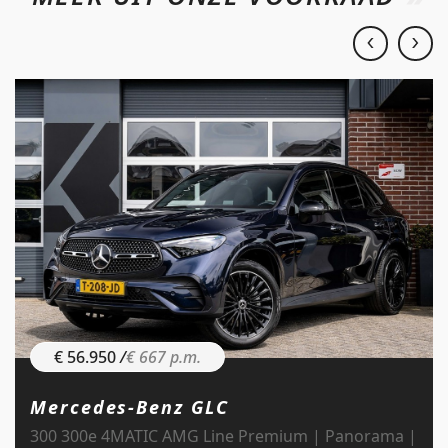
€ 56.950
/
€ 667 p.m.
Mercedes-Benz GLC
300 300e 4MATIC AMG Line Premium | Panorama |