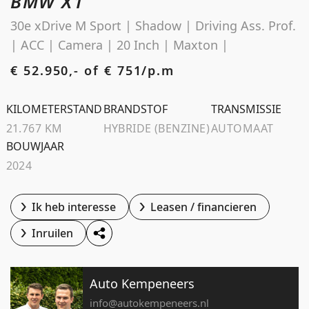
BMW X1
Schoolstraat 5A
30e xDrive M Sport | Shadow | Driving Ass. Prof.
4194 TG Meteren Nederland
| ACC | Camera | 20 Inch | Maxton |
€ 52.950,- of
€ 751/p.m
KILOMETERSTAND
BRANDSTOF
TRANSMISSIE
21.767 KM
HYBRIDE (BENZINE)
AUTOMAAT
BOUWJAAR
2024
Ik heb interesse
Leasen / financieren
Inruilen
Auto Kempeneers
info@autokempeneers.nl