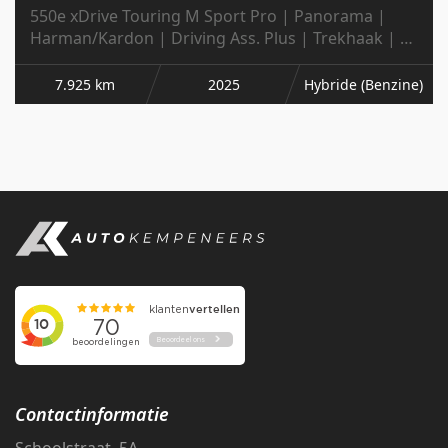
550e xDrive Touring M Sport Pro | Panorama |
Harman/Kardon | Driving Ass. Plus | Trekhaak | 4-
Wielbest. | 20' Inch |
7.925 km
2025
Hybride (Benzine)
Contactinformatie
Schoolstraat 5A