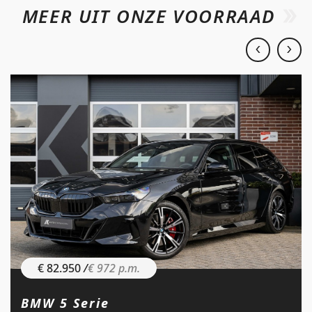
MEER UIT ONZE VOORRAAD
€ 82.950
/
€ 972 p.m.
BMW 5 Serie