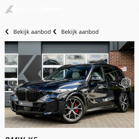
MENU
Bekijk aanbod
Bekijk aanbod
Home
Aanbod
Diensten
Over ons
Verkocht
Contact
info@autokempeneers.nl
+31345 507 909