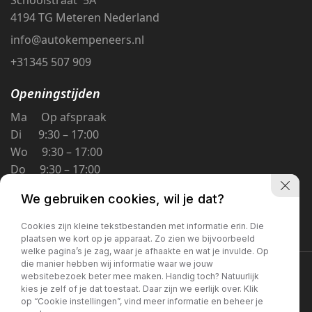
4194 TG Meteren Nederland
info@autokempeneers.nl
+31345 507 909
Openingstijden
Ma Op afspraak
Di 9:30 – 17:00
Wo 9:30 – 17:00
Do 9:30 – 17:00
Vr 9:30 – 17:00
We gebruiken cookies, wil je dat?
Za 9:30 – 16:00
Zo Gesloten
Cookies zijn kleine tekstbestanden met informatie erin. Die
plaatsen we kort op je apparaat. Zo zien we bijvoorbeeld
welke pagina’s je zag, waar je afhaakte en wat je invulde. Op
die manier hebben wij informatie waar we jouw
Privacybeleid
websitebezoek beter mee maken. Handig toch? Natuurlijk
kies je zelf of je dat toestaat. Daar zijn we eerlijk over. Klik
op “Cookie instellingen”, vind meer informatie en beheer je