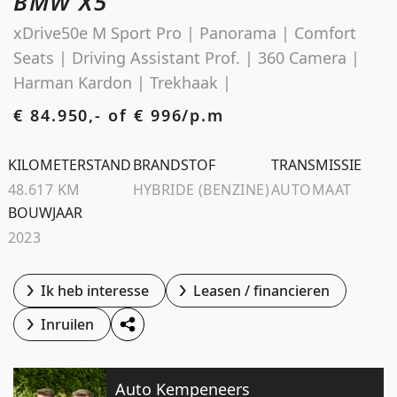
BMW X5
Schoolstraat 5A
xDrive50e M Sport Pro | Panorama | Comfort
4194 TG Meteren Nederland
Seats | Driving Assistant Prof. | 360 Camera |
Harman Kardon | Trekhaak |
€ 84.950,- of
€ 996/p.m
KILOMETERSTAND
BRANDSTOF
TRANSMISSIE
48.617 KM
HYBRIDE (BENZINE)
AUTOMAAT
BOUWJAAR
2023
Ik heb interesse
Leasen / financieren
Inruilen
Auto Kempeneers