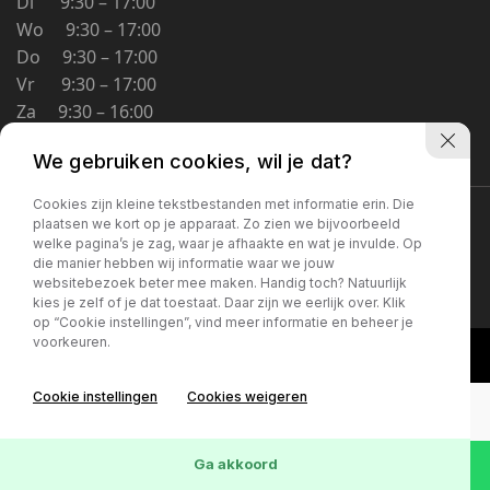
Di 9:30 – 17:00
Schoolstraat 5A
Wo 9:30 – 17:00
4194 TG Meteren Nederland
Do 9:30 – 17:00
Vr 9:30 – 17:00
Za 9:30 – 16:00
Zo Gesloten
We gebruiken cookies, wil je dat?
Cookies zijn kleine tekstbestanden met informatie erin. Die
Privacybeleid
plaatsen we kort op je apparaat. Zo zien we bijvoorbeeld
welke pagina’s je zag, waar je afhaakte en wat je invulde. Op
die manier hebben wij informatie waar we jouw
websitebezoek beter mee maken. Handig toch? Natuurlijk
kies je zelf of je dat toestaat. Daar zijn we eerlijk over. Klik
op “Cookie instellingen”, vind meer informatie en beheer je
voorkeuren.
Cookie instellingen
Cookies weigeren
Ga akkoord