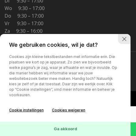
Di 9:30 – 17:00
Schoolstraat 5A
Wo 9:30 – 17:00
4194 TG Meteren Nederland
Do 9:30 – 17:00
Vr 9:30 – 17:00
Za 9:30 – 16:00
Zo Gesloten
We gebruiken cookies, wil je dat?
Cookies zijn kleine tekstbestanden met informatie erin. Die
Privacybeleid
plaatsen we kort op je apparaat. Zo zien we bijvoorbeeld
welke pagina’s je zag, waar je afhaakte en wat je invulde. Op
die manier hebben wij informatie waar we jouw
websitebezoek beter mee maken. Handig toch? Natuurlijk
kies je zelf of je dat toestaat. Daar zijn we eerlijk over. Klik
op “Cookie instellingen”, vind meer informatie en beheer je
voorkeuren.
Cookie instellingen
Cookies weigeren
Ga akkoord