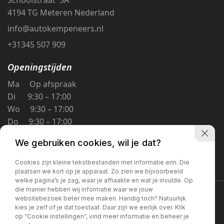
4194 TG Meteren Nederland
info@autokempeneers.nl
+31345 507 909
Openingstijden
Ma Op afspraak
Di 9:30 – 17:00
Wo 9:30 – 17:00
Do 9:30 – 17:00
Vr 9:30 – 17:00
We gebruiken cookies, wil je dat?
Za 9:30 – 16:00
Zo Gesloten
Cookies zijn kleine tekstbestanden met informatie erin. Die
plaatsen we kort op je apparaat. Zo zien we bijvoorbeeld
welke pagina’s je zag, waar je afhaakte en wat je invulde. Op
die manier hebben wij informatie waar we jouw
Privacybeleid
websitebezoek beter mee maken. Handig toch? Natuurlijk
kies je zelf of je dat toestaat. Daar zijn we eerlijk over. Klik
op “Cookie instellingen”, vind meer informatie en beheer je