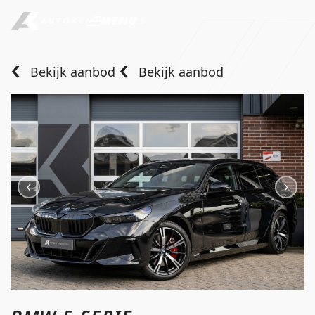
MENU
Bekijk aanbod
Bekijk aanbod
Home
Aanbod
Diensten
Over ons
Verkocht
Contact
info@autokempeneers.nl
+31345 507 909