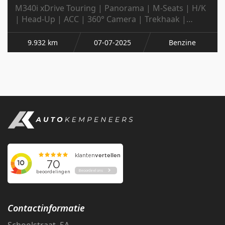
M340i xDrive Touring | Panorama | M-Seats | H/K
| Head-Up | ACC | 360° Camera | Trekhaak |
Memory | 19' Inch |
9.932 km
07-07-2025
Benzine
Contactinformatie
Schoolstraat 5A