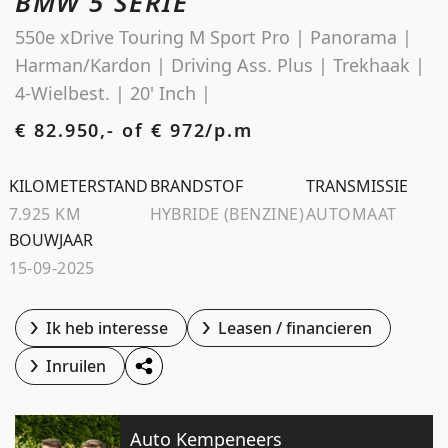
BMW 5 SERIE
Schoolstraat 5A
550e xDrive Touring M Sport Pro | Panorama |
4194 TG Meteren Nederland
Harman/Kardon | Driving Ass. Plus | Trekhaak |
4-Wielbest. | 20' Inch |
€ 82.950,- of
€ 972/p.m
KILOMETERSTAND
BRANDSTOF
TRANSMISSIE
7.925 KM
HYBRIDE (BENZINE)
AUTOMAAT
BOUWJAAR
15-09-2025
Ik heb interesse
Leasen / financieren
Inruilen
Auto Kempeneers