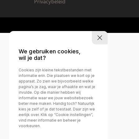
Privacybeleid
We gebruiken cookies,
wil je dat?
Cookies zijn kleine tekstbestanden met
informatie erin. Die plaatsen we kort op je
apparaat. Zo zien we bijvoorbeeld welke
pagina’s je zag, waar je afhaakte en wat je
invulde. Op die manier hebben wij
informatie waar we jouw websitebezoek
beter mee maken. Handig toch? Natuurlijk
kies je zelf of je dat toestaat. Daar zijn we
eerlijk over. Klik op “Cookie instellingen”,
vind meer informatie en beheer je
voorkeuren.