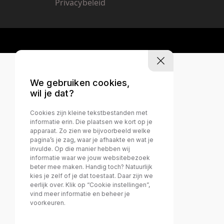
Privacybeleid
We gebruiken cookies,
wil je dat?
Cookies zijn kleine tekstbestanden met
informatie erin. Die plaatsen we kort op je
apparaat. Zo zien we bijvoorbeeld welke
pagina’s je zag, waar je afhaakte en wat je
invulde. Op die manier hebben wij
informatie waar we jouw websitebezoek
beter mee maken. Handig toch? Natuurlijk
kies je zelf of je dat toestaat. Daar zijn we
eerlijk over. Klik op “Cookie instellingen”,
vind meer informatie en beheer je
voorkeuren.